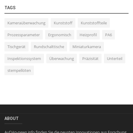
TAGS
Kameraüberwachung
Kunststoff
Kunststoffteile
Prozessparameter
Ergonomisch
Heizprofil
PA6
Tischgerät
Rundschalttische
Miniaturkamera
Inspektionssystem
Überwachung
Präzisität
Unterteil
stempellöten
ABOUT
Auf Hq-news.info finden Sie die neusten Innovationen aus Forschung