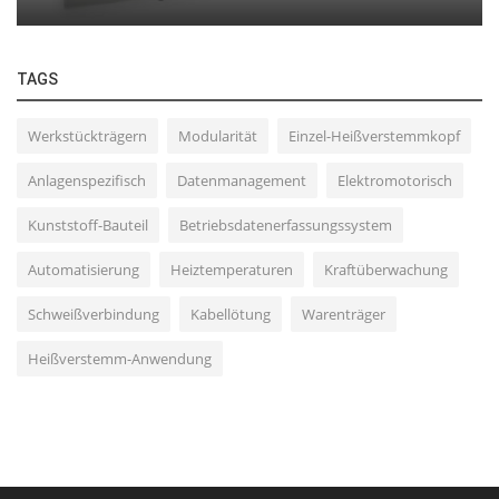
TAGS
Werkstückträgern
Modularität
Einzel-Heißverstemmkopf
Anlagenspezifisch
Datenmanagement
Elektromotorisch
Kunststoff-Bauteil
Betriebsdatenerfassungssystem
Automatisierung
Heiztemperaturen
Kraftüberwachung
Schweißverbindung
Kabellötung
Warenträger
Heißverstemm-Anwendung