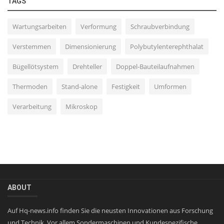
TAGS
Wartungsarbeiten
Verformung
Schraubverbindung
Verstemmen
Dimensionierung
Polybutylenterephthalat
Bügellötsystem
Drehteller
Doppel-Bauteilaufnahmen
Thermoden
Stand-alone
Festigkeit
Umformen
Verarbeitung
Mikroskop
ABOUT
Auf Hq-news.info finden Sie die neusten Innovationen aus Forschung
und Technik. Vor allem Sondermaschinen und Kundespezifische