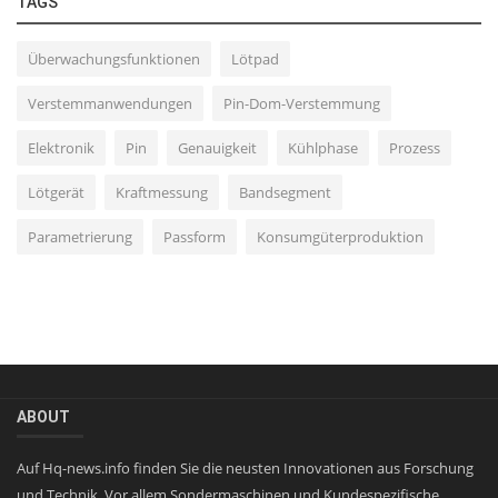
TAGS
Überwachungsfunktionen
Lötpad
Verstemmanwendungen
Pin-Dom-Verstemmung
Elektronik
Pin
Genauigkeit
Kühlphase
Prozess
Lötgerät
Kraftmessung
Bandsegment
Parametrierung
Passform
Konsumgüterproduktion
ABOUT
Auf Hq-news.info finden Sie die neusten Innovationen aus Forschung
und Technik. Vor allem Sondermaschinen und Kundespezifische