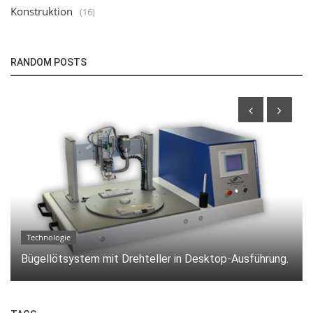
Konstruktion
(16)
RANDOM POSTS
Anwendungen
Effiziente Bügellötung von Einzellitzen und
Flachbandkabeln auf Leiterplatten.