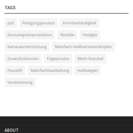
TAGS
pcb
Fertigungsprozess
Formbeständigkeit
Konsumgüterproduktion
flexfolie
Festigke
Kameraunterstützung
Mehrfach-Heißverstemmköpfen
Zusatzfunktionen
Fügeprozess
Blech-Stanzteil
Passstift
Mehrfachbearbeitung
Heißsiegeln
Verstemmung
ABOUT