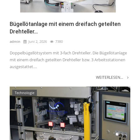
Bügellötanlage mit einem dreifach geteilten
Drehteller...
admin
Juni 2, 2026
7380
Doppelbügellötsystem mit 3-fach Drehteller. Die Bügellötanlage
mit einem dreifach geteilten Drehteller bzw. 3 Arbeitsstationen
ausgestattet....
WEITERLESEN...
Technologie