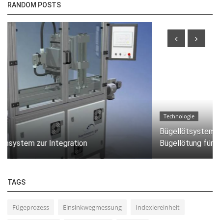
RANDOM POSTS
Technologie
Bügellötsystem mit Drehteller: Präzise und effiziente
Bügellötung für...
TAGS
Fügeprozess
Einsinkwegmessung
Indexiereinheit