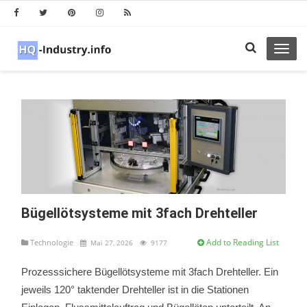
Toggl
navig
Bügellötsysteme mit 3fach Drehteller
Add to Reading List
Technologie
Mai 27, 2026
9177
Prozesssichere Bügellötsysteme mit 3fach Drehteller. Ein
jeweils 120° taktender Drehteller ist in die Stationen