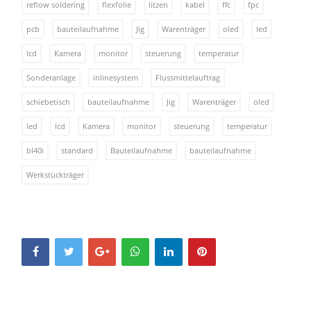
reflow soldering
flexfolie
litzen
kabel
ffc
fpc
pcb
bauteilaufnahme
Jig
Warenträger
oled
led
lcd
Kamera
monitor
steuerung
temperatur
Sonderanlage
inlinesystem
Flussmittelauftrag
schiebetisch
bauteilaufnahme
Jig
Warenträger
oled
led
lcd
Kamera
monitor
steuerung
temperatur
bl40i
standard
Bauteilaufnahme
bauteilaufnahme
Werkstückträger