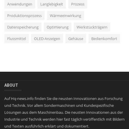
Anwendungen
Langlebigkeit
Prozess
Produktionsprozess
Wärmeeinwirkung
Datenspeicherung
Optimierung
Werkstückträgern
Flussmittel
OLED-Anzeigen
Gehäuse
Bedienkomfort
ABOUT
Auf Hq-news.info finden Sie die neusten Innovationen aus Forschung
und Technik. Vor allem Sondermaschinen und Kundespezifische
Lösungen aus dem Maschinenbau. Die neusten Innovationen aus der
Industrie und Technik werden hier fast täglich veröffentlich mit Bildern
und Texten ausführlich erklärt und dokumentiert.