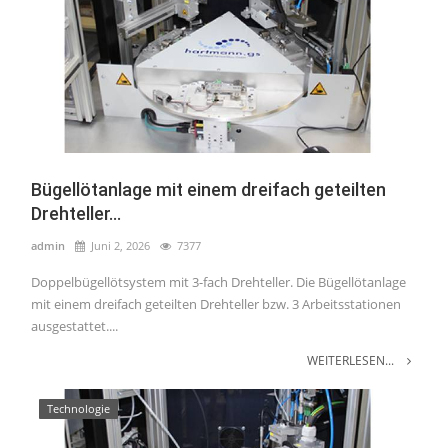
Bügellötanlage mit einem dreifach geteilten
Drehteller...
admin
Juni 2, 2026
7377
Doppelbügellötsystem mit 3-fach Drehteller. Die Bügellötanlage
mit einem dreifach geteilten Drehteller bzw. 3 Arbeitsstationen
ausgestattet....
WEITERLESEN...
Technologie