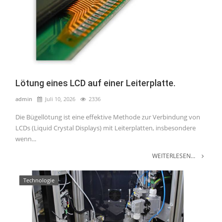
Lötung eines LCD auf einer Leiterplatte.
admin
Juli 10, 2026
2336
Die Bügellötung ist eine effektive Methode zur Verbindung von
LCDs (Liquid Crystal Displays) mit Leiterplatten, insbesondere
wenn...
WEITERLESEN...
Technologie