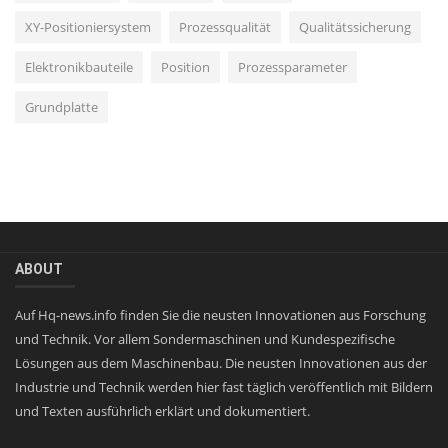
XY-Positioniersystem
Prozessqualität
Qualitätssicherung
Elektronikbauteile
Position
Prozessparameter
Grundplatte
ABOUT
Auf Hq-news.info finden Sie die neusten Innovationen aus Forschung
und Technik. Vor allem Sondermaschinen und Kundespezifische
Lösungen aus dem Maschinenbau. Die neusten Innovationen aus der
Industrie und Technik werden hier fast täglich veröffentlich mit Bildern
und Texten ausführlich erklärt und dokumentiert.