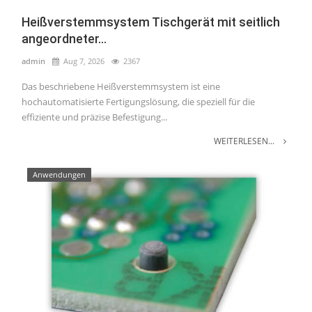
Heißverstemmsystem Tischgerät mit seitlich
angeordneter...
admin
Aug 7, 2026
2367
Das beschriebene Heißverstemmsystem ist eine
hochautomatisierte Fertigungslösung, die speziell für die
effiziente und präzise Befestigung...
WEITERLESEN...
Anwendungen