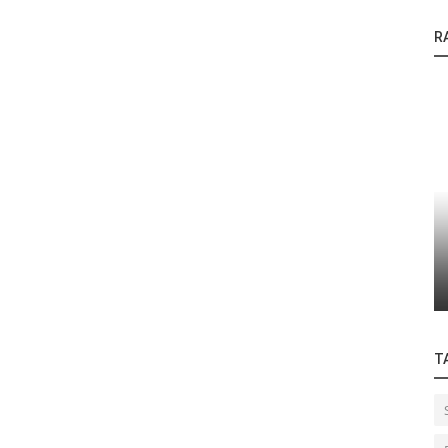
R
Anwendungen
Präzise Bügellötung von Einzellitzen auf
platte.
Leiterplatten mit profiliertem...
T