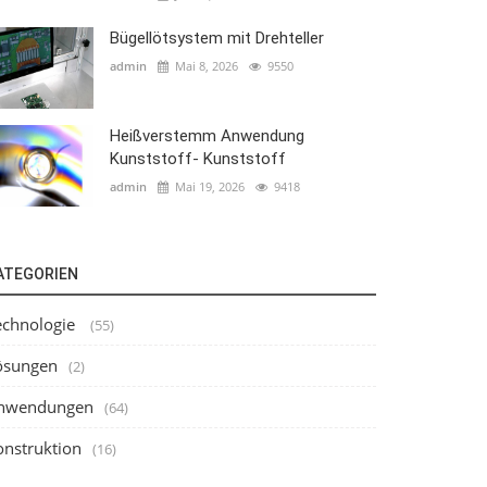
Bügellötsystem mit Drehteller
admin
Mai 8, 2026
9550
Heißverstemm Anwendung
Kunststoff- Kunststoff
admin
Mai 19, 2026
9418
ATEGORIEN
echnologie
(55)
ösungen
(2)
nwendungen
(64)
onstruktion
(16)