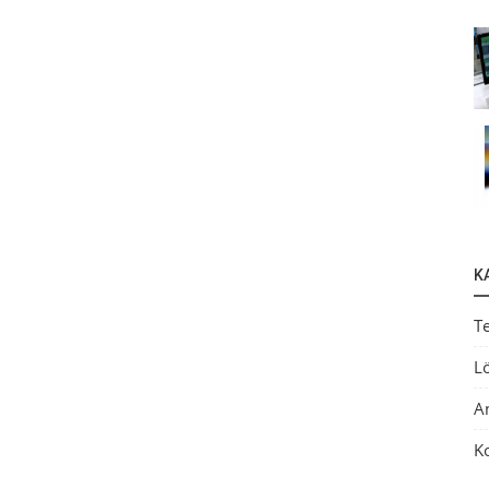
K
T
L
A
K