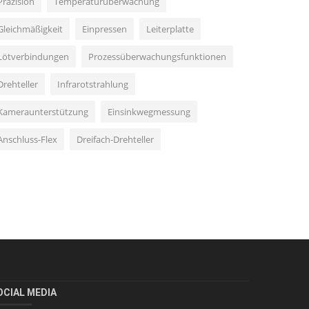
Präzision
Temperaturüberwachung
Gleichmäßigkeit
Einpressen
Leiterplatte
Lötverbindungen
Prozessüberwachungsfunktionen
Drehteller
Infrarotstrahlung
Kameraunterstützung
Einsinkwegmessung
Anschluss-Flex
Dreifach-Drehteller
OCIAL MEDIA