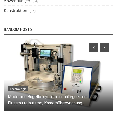
Anwendungen
(64)
Konstruktion
(16)
RANDOM POSTS
Technologie
Bügellötsystem mit Drehteller: Präzise und effiziente
Bügellötung für...