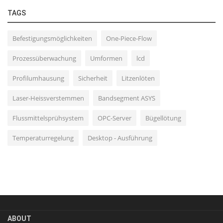
TAGS
Befestigungsmöglichkeiten
One-Piece-Flow
Prozessüberwachung
Umformen
lcd
Profilumhausung
Sicherheit
Litzenlöten
Laser-Heissverstemmen
Bandsegment ASYS
Flussmittelsprühsystem
OPC-Server
Bügellötung
Temperaturregelung
Desktop - Ausführung
ABOUT