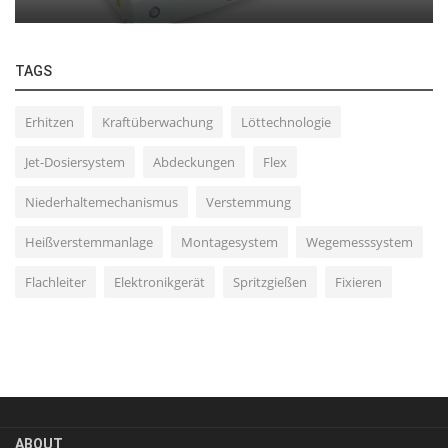
TAGS
Erhitzen
Kraftüberwachung
Löttechnologie
Jet-Dosiersystem
Abdeckungen
Flex
Niederhaltemechanismus
Verstemmung
Heißverstemmanlage
Montagesystem
Wegemesssystem
Flachleiter
Elektronikgerät
Spritzgießen
Fixieren
ABOUT