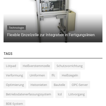
Technologie
Flexible Einzelzelle zur Integration in Fertigungslinien.
TAGS
Lötpad
Heißverstemmzelle
Schutzvorrichtung
Verformung
Umformen
ffc
Heißsiegeln
Optimierung
Heissnieten
Bauteile
OPC-Server
Betriebsdatenerfassungssystem
lcd
Lötvorgang
BDE-System