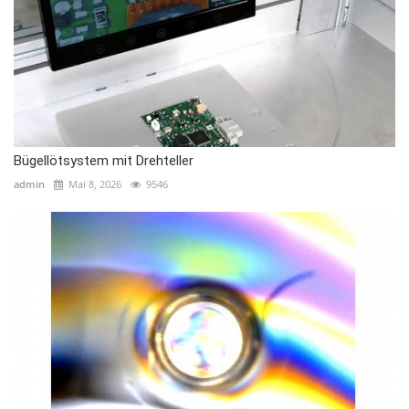
Bügellötsystem mit Drehteller
admin
Mai 8, 2026
9546