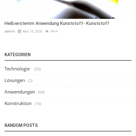
Heißverstemm Anwendung Kunststoff- Kunststoff
admin
Mai 19, 2026
9414
KATEGORIEN
Technologie
(55)
Lösungen
(2)
Anwendungen
(64)
Konstruktion
(16)
RANDOM POSTS