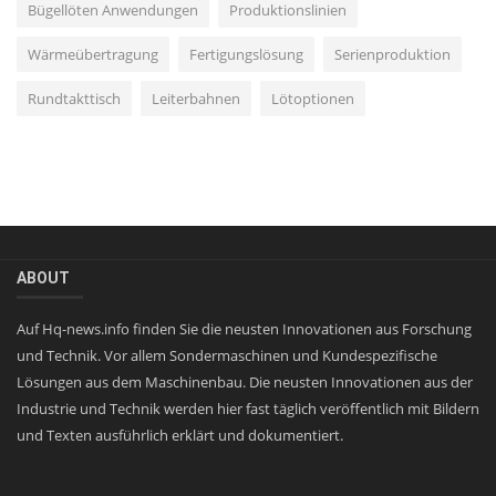
Bügellöten Anwendungen
Produktionslinien
Wärmeübertragung
Fertigungslösung
Serienproduktion
Rundtakttisch
Leiterbahnen
Lötoptionen
ABOUT
Auf Hq-news.info finden Sie die neusten Innovationen aus Forschung
und Technik. Vor allem Sondermaschinen und Kundespezifische
Lösungen aus dem Maschinenbau. Die neusten Innovationen aus der
Industrie und Technik werden hier fast täglich veröffentlich mit Bildern
und Texten ausführlich erklärt und dokumentiert.