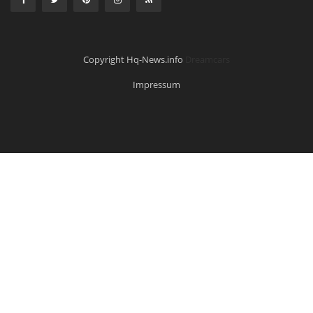
Copyright Hq-News.info
Dreamcars
Impressum