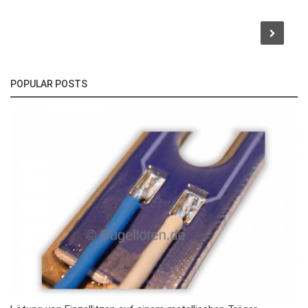
POPULAR POSTS