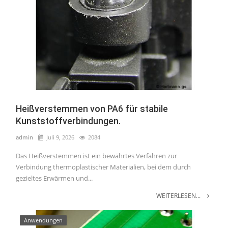
Heißverstemmen von PA6 für stabile
Kunststoffverbindungen.
admin
Juli 9, 2026
2084
Das Heißverstemmen ist ein bewährtes Verfahren zur
Verbindung thermoplastischer Materialien, bei dem durch
gezieltes Erwärmen und...
WEITERLESEN...
Anwendungen