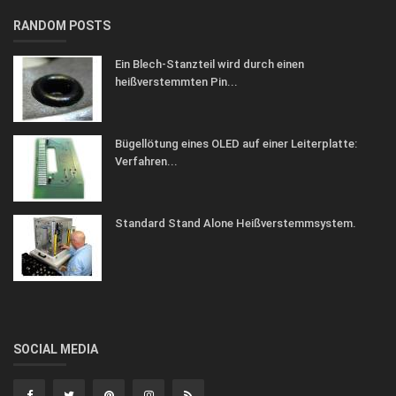
RANDOM POSTS
Ein Blech-Stanzteil wird durch einen
heißverstemmten Pin...
Bügellötung eines OLED auf einer Leiterplatte:
Verfahren...
Standard Stand Alone Heißverstemmsystem.
SOCIAL MEDIA