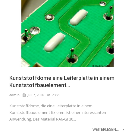
Kunststoffdome eine Leiterplatte in einem
Kunststoffbauelement...
admin
Juli 7, 2026
2338
Kunststoffdome, die eine Leiterplatte in einem
Kunststoffbauelement fixieren, ist einer interessanten
Anwendung. Das Material PA6-GF30...
WEITERLESEN...