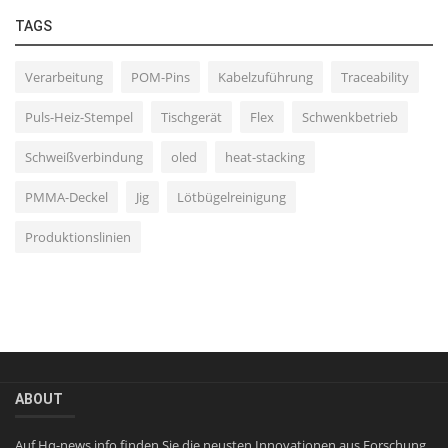
TAGS
Verarbeitung
POM-Pins
Kabelzuführung
Traceability
Puls-Heiz-Stempel
Tischgerät
Flex
Schwenkbetrieb
Schweißverbindung
oled
heat-stacking
PMMA-Deckel
Jig
Lötbügelreinigung
Produktionslinien
ABOUT
Auf Hq-news.info finden Sie die neusten Innovationen aus Forschung