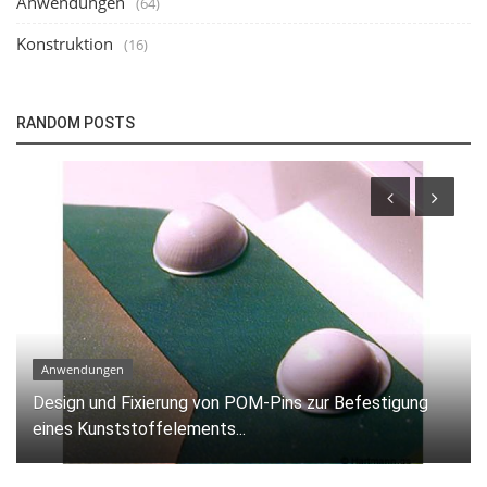
Anwendungen
(64)
Konstruktion
(16)
RANDOM POSTS
Technologie
Standardaufbau zur Automatisierten Bügellötung:
Effiziente und Präzise...