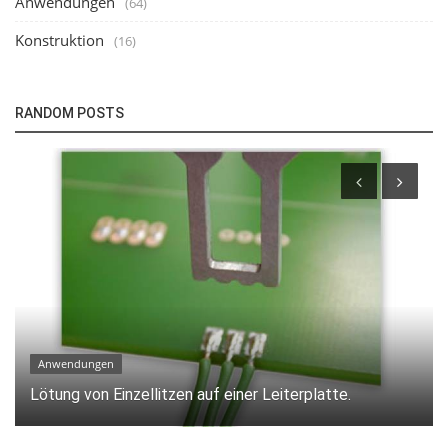
Anwendungen
(64)
Konstruktion
(16)
RANDOM POSTS
Technologie
Handgeführtes Heißverstemmsystem: Flexible und
effiziente Lösung für manuelle...