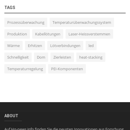
TAGS
Prozessüberwachung
Temperaturüberwachungssystem
Produktion
Kabellötungen
Laser-Heissverstemmen
Wärme
Erhitzen
Lötverbindungen
led
Schnelligkeit
Dom
Zierleisten
heat-stacking
Temperaturregelung
PEI-Komponenten
ABOUT
Auf Hq-news.info finden Sie die neusten Innovationen aus Forschung