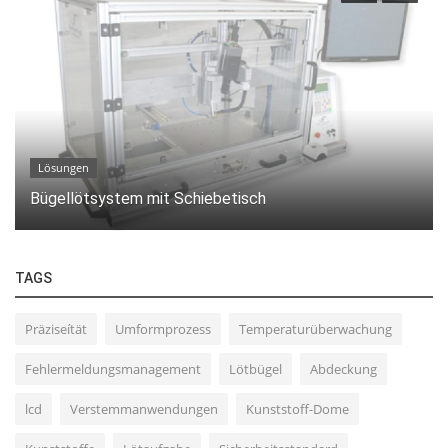
Lösungen
Bügellötsystem mit Schiebetisch
TAGS
Präziseítät
Umformprozess
Temperaturüberwachung
Fehlermeldungsmanagement
Lötbügel
Abdeckung
lcd
Verstemmanwendungen
Kunststoff-Dome