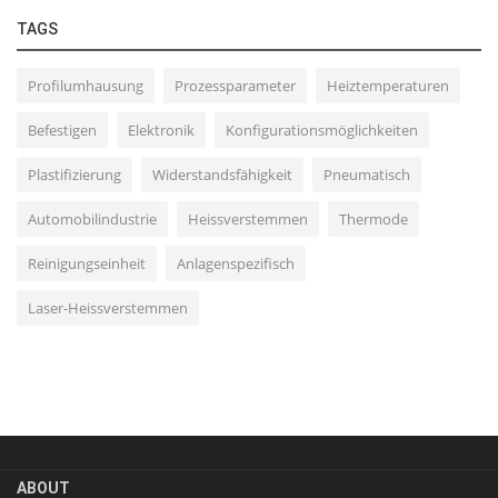
TAGS
Profilumhausung
Prozessparameter
Heiztemperaturen
Befestigen
Elektronik
Konfigurationsmöglichkeiten
Plastifizierung
Widerstandsfähigkeit
Pneumatisch
Automobilindustrie
Heissverstemmen
Thermode
Reinigungseinheit
Anlagenspezifisch
Laser-Heissverstemmen
ABOUT