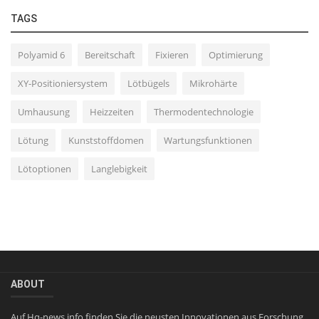
TAGS
Polyamid 6
Bereitschaft
Fixieren
Optimierung
XY-Positioniersystem
Lötbügels
Mikrohärte
Umhausung
Heizzeiten
Thermodentechnologie
Lötung
Kunststoffdomen
Wartungsfunktionen
Lötoptionen
Langlebigkeit
ABOUT
Auf Hq-news.info finden Sie die neusten Innovationen aus Forschung