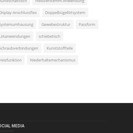
Rundschalttisch
Heißverstemm-Anwendung
Display-Anschlussflex
Doppelbügellötsystem
Systemumhausung
Gewebestruktur
Passform
Lötanwendungen
schiebetisch
Schraubverbindungen
Kunststoffteile
Heizfunktion
Niederhaltemechanismus
OCIAL MEDIA