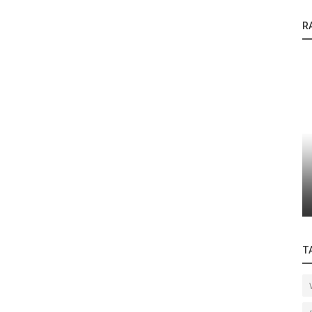
R
Anwendungen
T
Lötung von Einzellitzen auf einer
Gewebestruktur mit eingewebten
He
latte.
versilberten...
Dr
T