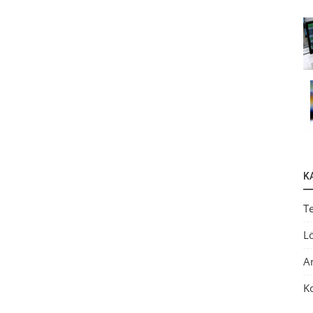
K
T
L
A
K