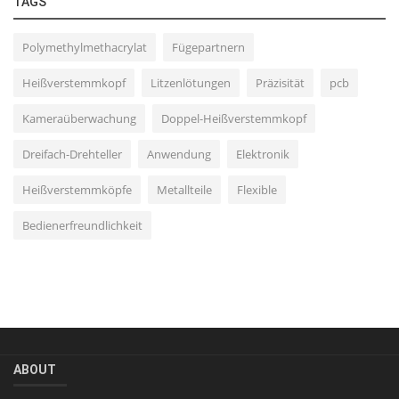
TAGS
Polymethylmethacrylat
Fügepartnern
Heißverstemmkopf
Litzenlötungen
Präzisität
pcb
Kameraüberwachung
Doppel-Heißverstemmkopf
Dreifach-Drehteller
Anwendung
Elektronik
Heißverstemmköpfe
Metallteile
Flexible
Bedienerfreundlichkeit
ABOUT