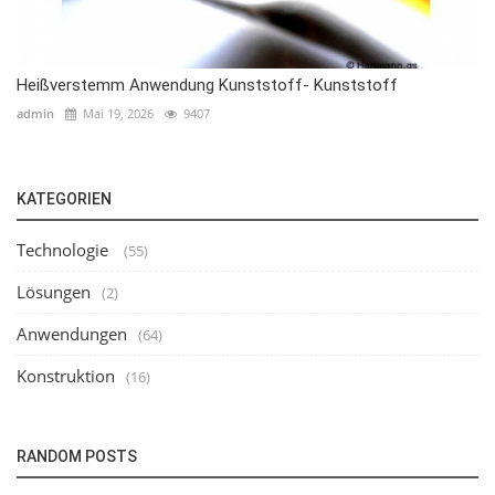
Heißverstemm Anwendung Kunststoff- Kunststoff
admin
Mai 19, 2026
9407
KATEGORIEN
Technologie
(55)
Lösungen
(2)
Anwendungen
(64)
Konstruktion
(16)
RANDOM POSTS