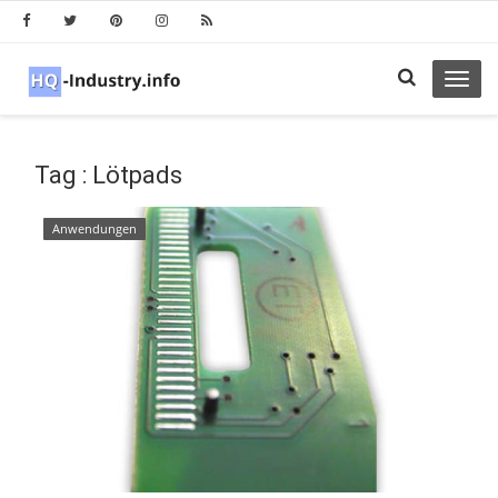
Toggl
navig
Tag : Lötpads
Anwendungen