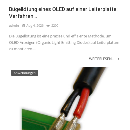
Bügellötung eines OLED auf einer Leiterplatte:
Verfahren...
admin
Aug 4, 2026
2200
Die Bügellötung ist eine präzise und effiziente Methode, um
OLED-Anzeigen (Organic Light Emitting Diodes) auf Leiterplatten
zu montieren....
WEITERLESEN...
Anwendungen