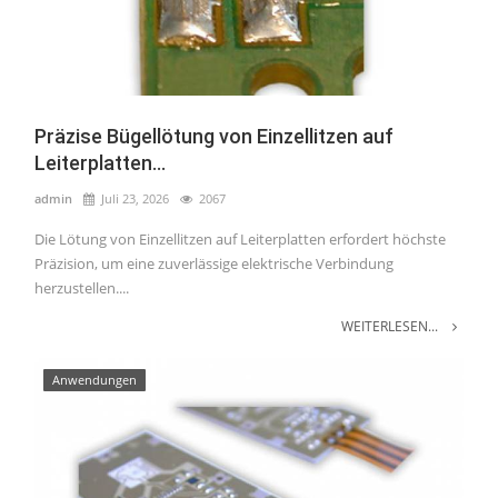
Präzise Bügellötung von Einzellitzen auf
Leiterplatten...
admin
Juli 23, 2026
2067
Die Lötung von Einzellitzen auf Leiterplatten erfordert höchste
Präzision, um eine zuverlässige elektrische Verbindung
herzustellen....
WEITERLESEN...
Anwendungen