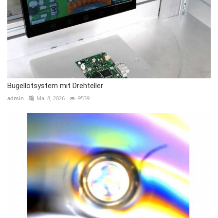
Bügellötsystem mit Drehteller
admin
Mai 8, 2026
9539