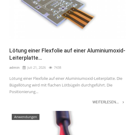
Lötung einer Flexfolie auf einer Aluminiumoxid-
Leiterplatte...
admin
Juli 21, 2026
7438
Lötung einer Flexfolie auf einer Aluminiumoxid-Leiterplatte. Die
Bügellötung wird mit flachen Lötbügeln durchgeführt. Die
Positionierung...
WEITERLESEN...
Anwendungen