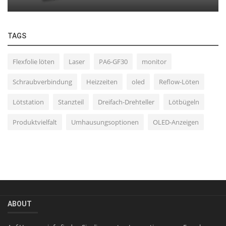
TAGS
Flexfolie löten
Laser
PA6-GF30
monitor
Schraubverbindung
Heizzeiten
oled
Reflow-Löten
Lötstation
Stanzteil
Dreifach-Drehteller
Lötbügeln
Produktvielfalt
Umhausungsoptionen
OLED-Anzeigen
ABOUT